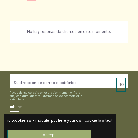
No hay reseñas de clientes en este momento.
Puede darse de baja en cualquier momento. Para
ello, consulte nuestra información de contacto en el
aviso legal.
==>
iqitcookielaw - module, put here your own cookie law text
Contact us
Accept
Follow us