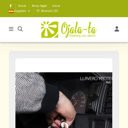
Envío
Aviso legal
Inicio
Español
Wishlist (
0
)