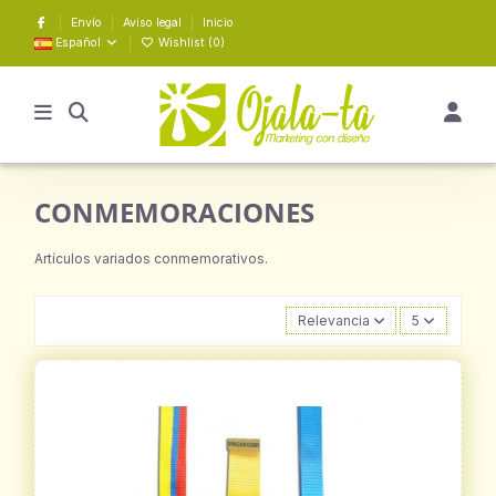
Envío
Aviso legal
Inicio
Español
Wishlist (
0
)
CONMEMORACIONES
Artículos variados conmemorativos.
Relevancia
5