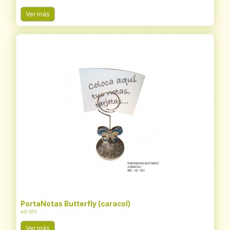
Ver más
PortaNotas Butterfly (caracol)
AE-051
Ver más