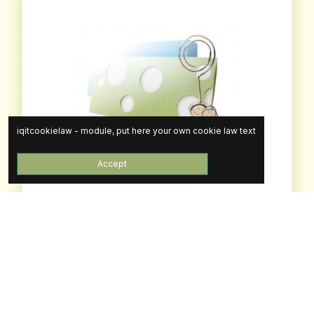
iqitcookielaw - module, put here your own cookie law text
Accept
PortaNotas/Marcapuestos
AE-060
Ver más