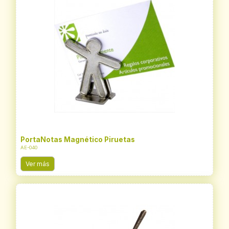
PortaNotas Magnético Piruetas
AE-040
Ver más