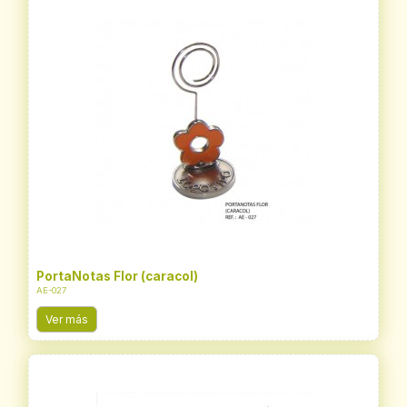
PortaNotas Flor (caracol)
AE-027
Ver más