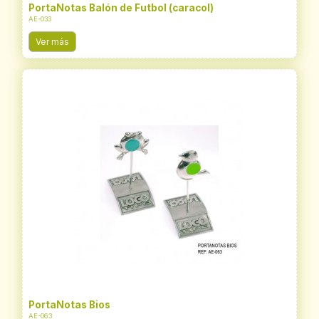
PortaNotas Balón de Futbol (caracol)
AE-033
Ver más
PortaNotas Bios
AE-063