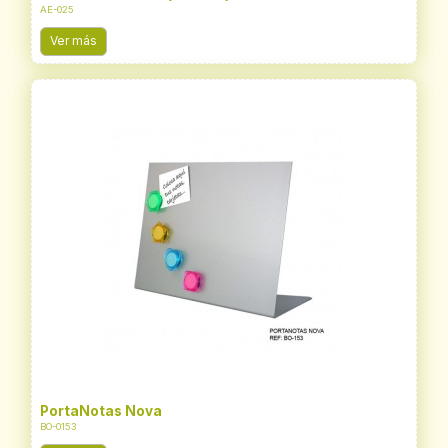
AE-025
Ver más
PortaNotas Nova
BO-0153