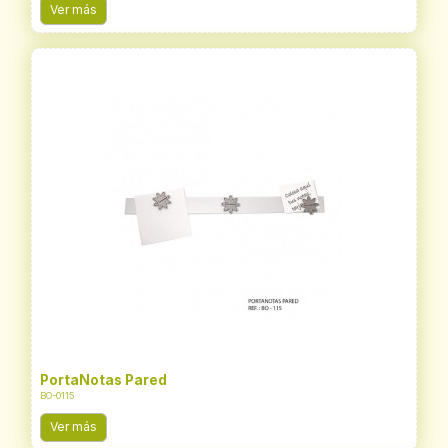
Ver más
PortaNotas Pared
BO-0115
Ver más