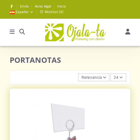
Envío
Aviso legal
Inicio
Español
Wishlist (
0
)
PORTANOTAS
Relevancia
24