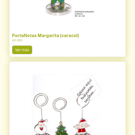
PortaNotas Margarita (caracol)
AE-028
Ver más