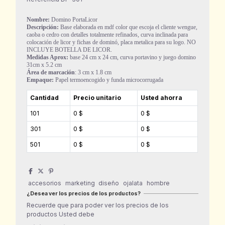
Nombre:
Domino PortaLicor
Descripción:
Base elaborada en mdf color que escoja el cliente wengue,
caoba o cedro con detalles totalmente refinados, curva inclinada para
colocación de licor y fichas de dominó, placa metalica para su logo. NO
INCLUYE BOTELLA DE LICOR.
Medidas Aprox:
base 24 cm x 24 cm, curva portavino y juego domino
31cm x 5.2 cm
Área de marcación
: 3 cm x 1.8 cm
Empaque:
Papel termoencogido y funda microcorrugada
Cantidad
Precio unitario
Usted ahorra
101
0 $
0 $
301
0 $
0 $
501
0 $
0 $
accesorios
marketing
diseño
ojalata
hombre
¿Desea ver los precios de los productos?
Recuerde que para poder ver los precios de los
productos Usted debe