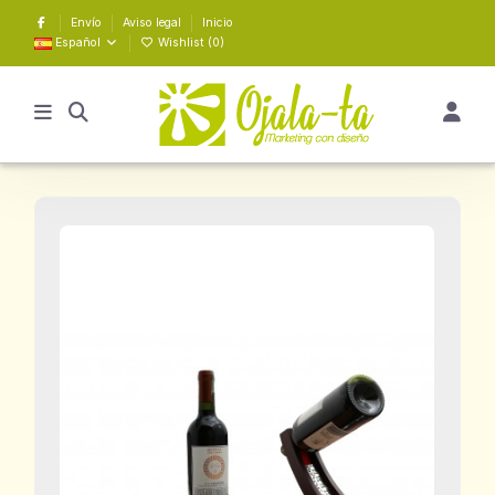
Envío
Aviso legal
Inicio
Español
Wishlist (
0
)