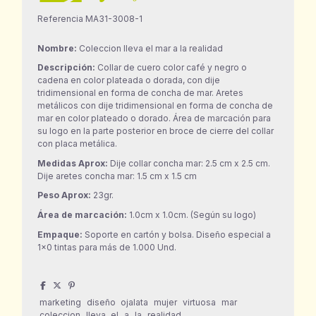
Referencia
MA31-3008-1
Nombre:
Coleccion lleva el mar a la realidad
Descripción:
Collar de cuero color café y negro o
cadena en color plateada o dorada, con dije
tridimensional en forma de concha de mar. Aretes
metálicos con dije tridimensional en forma de concha de
mar en color plateado o dorado. Área de marcación para
su logo en la parte posterior en broce de cierre del collar
con placa metálica.
Medidas Aprox:
Dije collar concha mar: 2.5 cm x 2.5 cm.
Dije aretes concha mar: 1.5 cm x 1.5 cm
Peso Aprox:
23gr.
Área de marcación:
1.0cm x 1.0cm. (Según su logo)
Empaque:
Soporte en cartón y bolsa. Diseño especial a
1×0 tintas para más de 1.000 Und.
marketing
diseño
ojalata
mujer
virtuosa
mar
coleccion
lleva
el
a
la
realidad