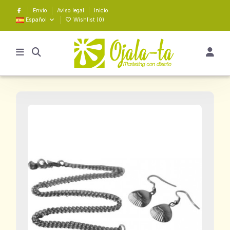
Envío
Aviso legal
Inicio
Español
Wishlist (
0
)