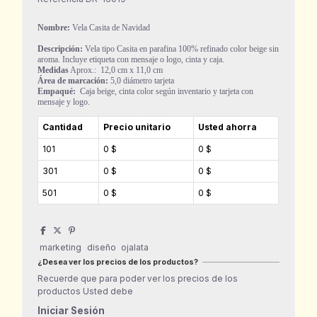
Nombre:
Vela Casita de Navidad
Descripción
:
Vela tipo Casita en parafina 100% refinado color beige sin
aroma. Incluye etiqueta con mensaje o logo, cinta y caja.
Medidas
Aprox.: 12,0 cm x 11,0 cm
Área de marcación:
5,0 diámetro tarjeta
Empaqué:
Caja beige, cinta color según inventario y tarjeta con
mensaje y logo.
Cantidad
Precio unitario
Usted ahorra
101
0 $
0 $
301
0 $
0 $
501
0 $
0 $
marketing
diseño
ojalata
¿Desea ver los precios de los productos?
Recuerde que para poder ver los precios de los
productos Usted debe
Iniciar Sesión