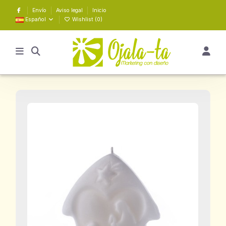
Envío
Aviso legal
Inicio
Español
Wishlist (
0
)