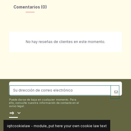
Comentarios (0)
No hay reseñas de clientes en este momento.
Puede darse de baja en cualquier momento. Para
ello, consulte nuestra información de contacto en el
aviso legal.
==>
iqitcookielaw - module, put here your own cookie law text
Contact us