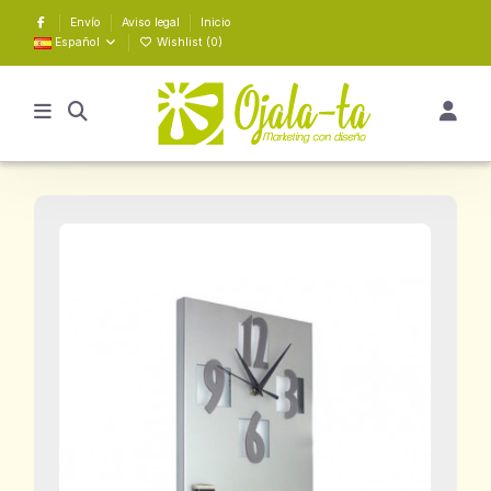
Envío
Aviso legal
Inicio
Español
Wishlist (
0
)