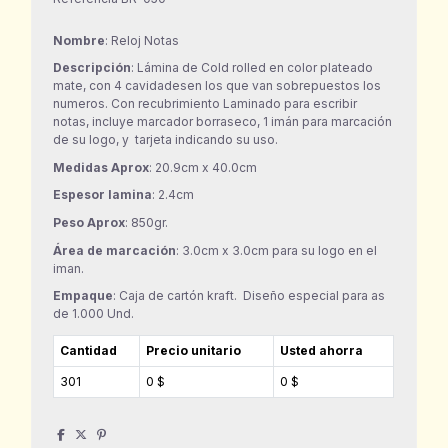
Nombre
: Reloj Notas
Descripción
: Lámina de Cold rolled en color plateado
mate, con 4 cavidadesen los que van sobrepuestos los
numeros. Con recubrimiento Laminado para escribir
notas, incluye marcador borraseco, 1 imán para marcación
de su logo, y tarjeta indicando su uso.
Medidas Aprox
: 20.9cm x 40.0cm
Espesor lamina
: 2.4cm
Peso Aprox
: 850gr.
Área de marcación
: 3.0cm x 3.0cm para su logo en el
iman.
Empaque
: Caja de cartón kraft. Diseño especial para as
de 1.000 Und.
Cantidad
Precio unitario
Usted ahorra
301
0 $
0 $