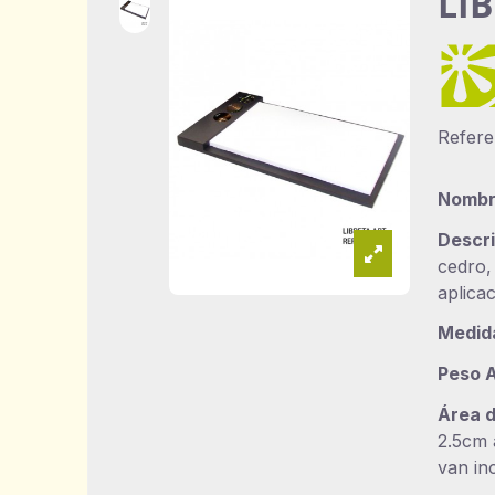
LI
Refer
Nombr
Descri
cedro,
aplica
Medid
Peso A
Área 
2.5cm 
van in