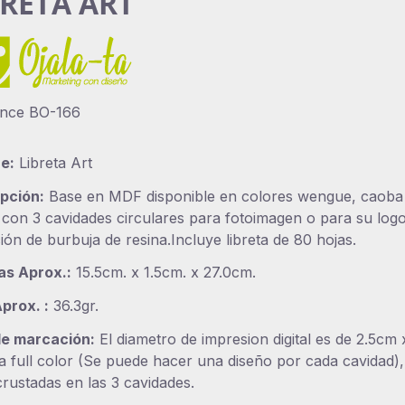
BRETA ART
ence
BO-166
e:
Libreta Art
pción:
Base en MDF disponible en colores wengue, caoba
 con 3 cavidades circulares para fotoimagen o para su log
ción de burbuja de resina.Incluye libreta de 80 hojas.
as Aprox.:
15.5cm. x 1.5cm. x 27.0cm.
prox. :
36.3gr.
de marcación:
El diametro de impresion digital es de 2.5cm 
a full color (Se puede hacer una diseño por cada cavidad),
crustadas en las 3 cavidades.