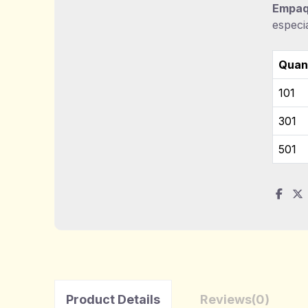
Empaq
especi
Quan
101
301
501
Product Details
Reviews
(0)