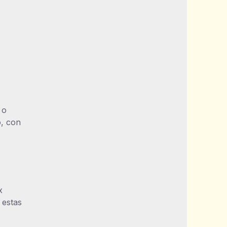
 o
o, con
x
 estas