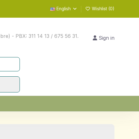
English
Wishlist (
0
)
) - PBX: 311 14 13 / 675 56 31.
Sign in