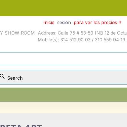
Inicie
sesión
para ver los precios !!
SHOW ROOM Address: Calle 75 # 53-59 (NB 12 de Octubre
Mobile(s): 314 512 90 03 / 310 559 94 19.

Search